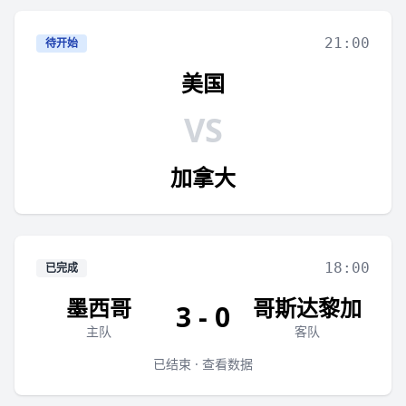
21:00
待开始
美国
VS
加拿大
18:00
已完成
墨西哥
哥斯达黎加
3 - 0
主队
客队
已结束 · 查看数据