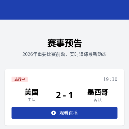
赛事预告
2026年重要比赛前瞻，实时追踪最新动态
19:30
进行中
美国
墨西哥
2 - 1
主队
客队
观看直播