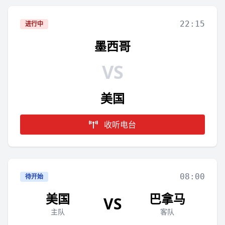
22:15
进行中
墨西哥
VS
美国
收听电台
08:00
待开始
美国
巴拿马
VS
主队
客队