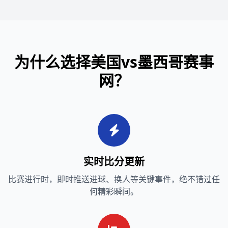
为什么选择美国vs墨西哥赛事
网？
实时比分更新
比赛进行时，即时推送进球、换人等关键事件，绝不错过任
何精彩瞬间。