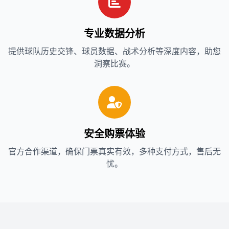
专业数据分析
提供球队历史交锋、球员数据、战术分析等深度内容，助您
洞察比赛。
安全购票体验
官方合作渠道，确保门票真实有效，多种支付方式，售后无
忧。